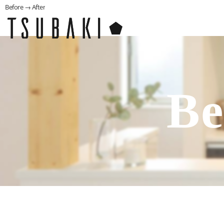
Before → After
Be