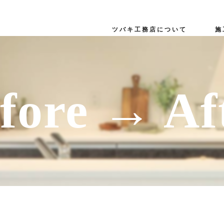
ツバキ工務店について
施
リノベーション
リフォーム
fore → Af
よくある質問